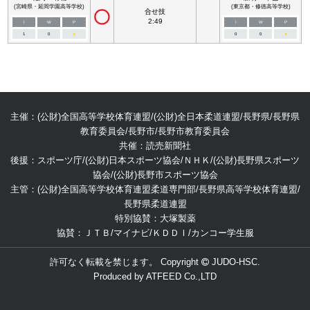
(宮崎県・延岡学園高等学校)
(東京都・修徳高等学校)
合せ技
2:49
I
W
P
I
W
P
1
0
■
0
0
■
主催：(公財)全国高等学校体育連盟/(公財)全日本柔道連盟/長野県/長野県
教育委員会/長野市/長野市教育委員会
共催：読売新聞社
後援：スポーツ庁/(公財)日本スポーツ協会/ＮＨＫ/(公財)長野県スポーツ
協会/(公財)長野市スポーツ協会
主管：(公財)全国高等学校体育連盟柔道専門部/長野県高等学校体育連盟/
長野県柔道連盟
特別協賛：大塚製薬
協賛：ＪＴＢ/マイナビ/ＫＤＤＩ/カンコー学生服
許可なく転載を禁じます。 Copyright
JUDO-HSC.
Produced by
ATFEED Co.,LTD