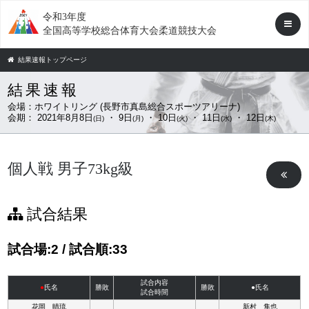
令和3年度
全国高等学校総合体育大会柔道競技大会
結果速報トップページ
結果速報
会場：
ホワイトリング (長野市真島総合スポーツアリーナ)
会期：
2021年8月8日
・ 9日
・ 10日
・ 11日
・ 12日
(日)
(月)
(火)
(水)
(木)
個人戦 男子73kg級
試合結果
試合場:2 / 試合順:33
試合内容
●
氏名
勝敗
勝敗
●氏名
試合時間
花岡 晴琉
新村 隼也