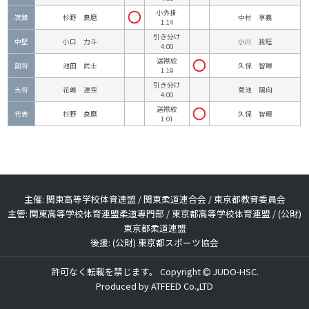
小外掛
次鋒
杉野 良磨
中村 享義
1:14
引き分け
中堅
小口 力斗
小川 我旺
4:00
送襟絞
副将
池田 武士
久保 智暉
1:19
引き分け
大将
花嶋 連空
菊池 陽向
4:00
送襟絞
代表
杉野 良磨
久保 智暉
1:01
主催: 関東高等学校体育連盟 / 関東柔道連合会 / 東京都教育委員会
主管: 関東高等学校体育連盟柔道専門部 / 東京都高等学校体育連盟 / (公財)
東京都柔道連盟
後援: (公財) 東京都スポーツ協会
許可なく転載を禁じます。 Copyright
JUDO-HSC.
Produced by
ATFEED Co.,LTD