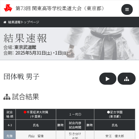
第73回 関東高等学校柔道大会（東京都）
結果速報トップページ
結果速報
会場：
東京武道館
会期：
2025年5月31日
・1日
(土)
(日)
団体戦 男子
試合結果
試合
●
千葉経済大附属
●足立学園
１－代①
場-順
(千葉県)
(東京都)
試合内容
4-3
氏名
勝敗
勝敗
氏名
試合時間
引き分け
先鋒
内山 留偉
安江 優太郎
4:00