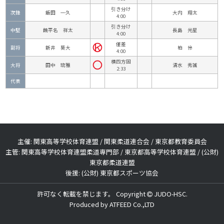
引き分け
次鋒
飯田 一久
大内 翔太
4:00
引き分け
中堅
饒平名 祥太
長島 光星
4:00
僅差
副将
新井 葵大
柏 伶
4:00
横四方固
大将
田中 琉雅
清水 秀誠
2:33
代表
主催: 関東高等学校体育連盟 / 関東柔道連合会 / 東京都教育委員会
主管: 関東高等学校体育連盟柔道専門部 / 東京都高等学校体育連盟 / (公財)
東京都柔道連盟
後援: (公財) 東京都スポーツ協会
許可なく転載を禁じます。 Copyright
JUDO-HSC.
Produced by
ATFEED Co.,LTD