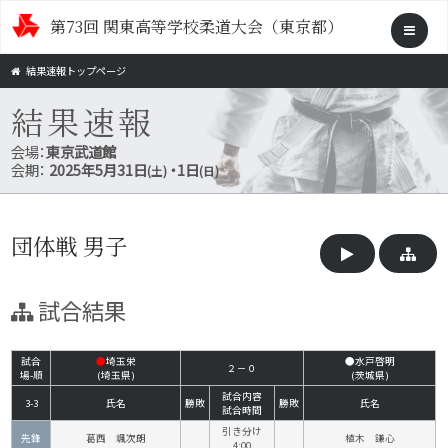
第73回 関東高等学校柔道大会（東京都）
結果速報トップページ
結果速報
会場：
東京武道館
会期：
2025年5月31日
・1日
(土)
(日)
団体戦 男子
試合結果
試合
●
埼玉栄
●水戸啓明
２－０
場-順
(埼玉県)
(茨城県)
試合内容
3-3
氏名
勝敗
勝敗
氏名
試合時間
引き分け
先鋒
葛西 颯次朗
植木 謙心
4:00