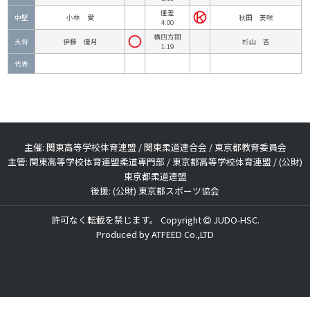
僅差
中堅
小林 愛
秋田 美咲
4:00
横四方固
大将
伊藤 優月
杉山 杏
1:19
代表
主催: 関東高等学校体育連盟 / 関東柔道連合会 / 東京都教育委員会
主管: 関東高等学校体育連盟柔道専門部 / 東京都高等学校体育連盟 / (公財)
東京都柔道連盟
後援: (公財) 東京都スポーツ協会
許可なく転載を禁じます。 Copyright
JUDO-HSC.
Produced by
ATFEED Co.,LTD