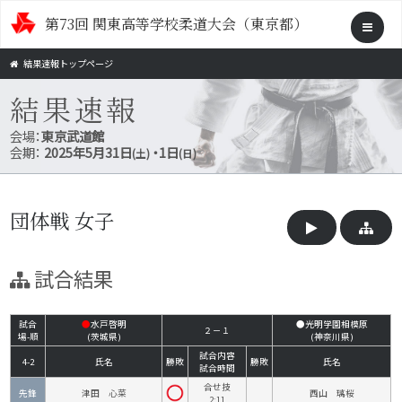
第73回 関東高等学校柔道大会（東京都）
結果速報トップページ
結果速報
会場：
東京武道館
会期：
2025年5月31日
・1日
(土)
(日)
団体戦 女子
試合結果
試合
●
水戸啓明
●光明学園相模原
２－１
場-順
(茨城県)
(神奈川県)
試合内容
4-2
氏名
勝敗
勝敗
氏名
試合時間
合せ技
先鋒
津田 心菜
西山 璃桜
2:11