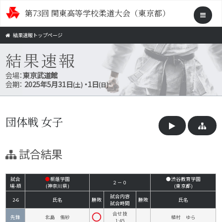
第73回 関東高等学校柔道大会（東京都）
結果速報トップページ
結果速報
会場：
東京武道館
会期：
2025年5月31日
・1日
(土)
(日)
団体戦 女子
試合結果
試合
●
桐蔭学園
●渋谷教育学園
２－０
場-順
(神奈川県)
(東京都)
試合内容
2-6
氏名
勝敗
勝敗
氏名
試合時間
合せ技
先鋒
北島 侑紗
植村 ゆら
1:45