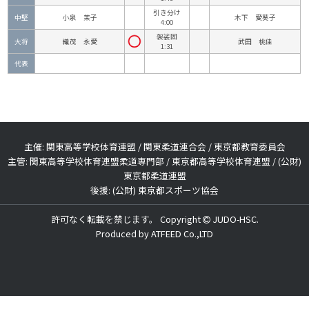
引き分け
中堅
小泉 茉子
木下 愛葵子
4:00
袈裟固
大将
織茂 永愛
武田 桃佳
1:31
代表
主催: 関東高等学校体育連盟 / 関東柔道連合会 / 東京都教育委員会
主管: 関東高等学校体育連盟柔道専門部 / 東京都高等学校体育連盟 / (公財)
東京都柔道連盟
後援: (公財) 東京都スポーツ協会
許可なく転載を禁じます。 Copyright
JUDO-HSC.
Produced by
ATFEED Co.,LTD