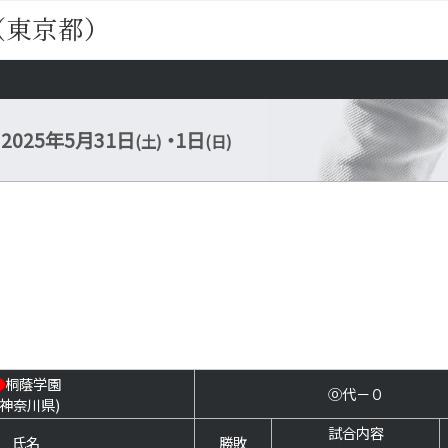
（東京都）
2025年5月31日
・1日
(土)
(日)
●
桐蔭学園
⓪代－０
(神奈川県)
試合内容
氏名
勝敗