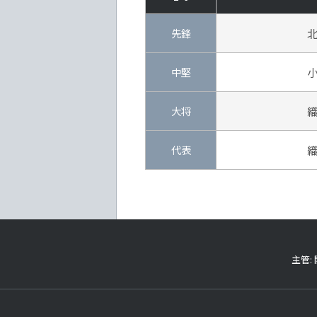
先鋒
中堅
大将
代表
主管: