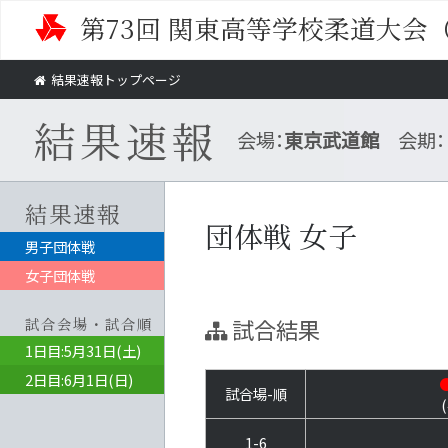
第73回 関東高等学校柔道大会
結果速報トップページ
結果速報
会場：
東京武道館
会期：
結果速報
団体戦 女子
男子団体戦
女子団体戦
試合会場・試合順
試合結果
1日目:5月31日(土)
2日目:6月1日(日)
試合場-順
1-6