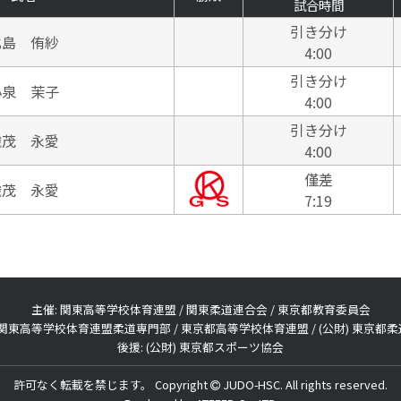
試合時間
引き分け
北島 侑紗
4:00
引き分け
小泉 茉子
4:00
引き分け
織茂 永愛
4:00
僅差
織茂 永愛
7:19
主催: 関東高等学校体育連盟 / 関東柔道連合会 / 東京都教育委員会
 関東高等学校体育連盟柔道専門部 / 東京都高等学校体育連盟 / (公財) 東京都
後援: (公財) 東京都スポーツ協会
許可なく転載を禁じます。 Copyright
JUDO-HSC.
All rights reserved.