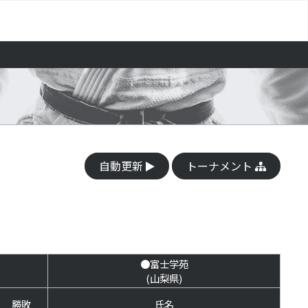
自動更新
トーナメント
●富士学苑
(山梨県)
勝敗
氏名