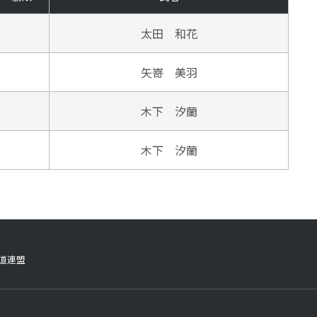
太田 和花
矢嵜 美羽
木下 汐蘭
木下 汐蘭
柔道連盟