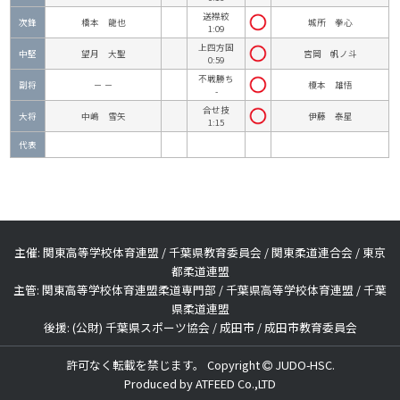
送襟絞
次鋒
橋本 龍也
城所 拳心
1:09
上四方固
中堅
望月 大聖
宮岡 帆ノ斗
0:59
不戦勝ち
副将
－ －
榎本 雄悟
-
合せ技
大将
中嶋 雪矢
伊藤 泰星
1:15
代表
主催: 関東高等学校体育連盟 / 千葉県教育委員会 / 関東柔道連合会 / 東京
都柔道連盟
主管: 関東高等学校体育連盟柔道専門部 / 千葉県高等学校体育連盟 / 千葉
県柔道連盟
後援: (公財) 千葉県スポーツ協会 / 成田市 / 成田市教育委員会
許可なく転載を禁じます。 Copyright
JUDO-HSC.
Produced by
ATFEED Co.,LTD