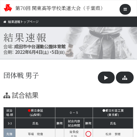
第70回 関東高等学校柔道大会（千葉県）
結果速報トップページ
結果速報
会場：
成田市中台運動公園体育館
会期：
2022年6月4日
・5日
(土)
(日)
団体戦 男子
試合結果
試合
●
県立身延
●都立杉並工業
０－５
場-順
(山梨県)
(東京都)
試合内容
3-3
氏名
勝敗
勝敗
氏名
試合時間
背負投
先鋒
草場 琉偉
松井 世樹
0:16