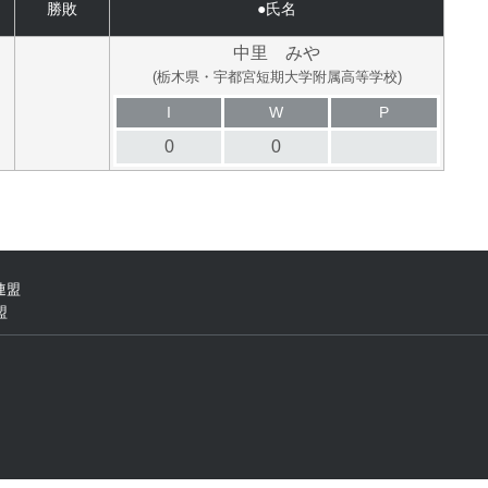
勝敗
●氏名
中里 みや
(栃木県・宇都宮短期大学附属高等学校)
I
W
P
0
0
連盟
盟