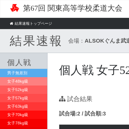
第67回 関東高等学校柔道大会
結果速報トップページ
結果速報
会場：
ALSOKぐんま武
個人戦
個人戦 女子52
男子無差別
女子48kg級
女子52kg級
試合結果
女子57kg級
女子63kg級
試合場:2 / 試合順:3
女子70kg級
女子78kg級