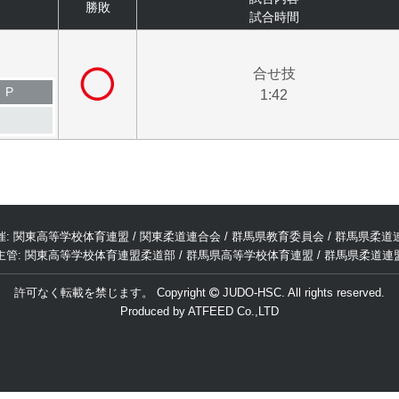
勝敗
試合時間
合せ技
P
1:42
催: 関東高等学校体育連盟 / 関東柔道連合会 / 群馬県教育委員会 / 群馬県柔道
主管: 関東高等学校体育連盟柔道部 / 群馬県高等学校体育連盟 / 群馬県柔道連
許可なく転載を禁じます。 Copyright
JUDO-HSC.
All rights reserved.
Produced by
ATFEED Co.,LTD