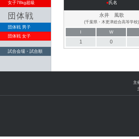
女子78kg超級
●
氏名
団体戦
永井 風歌
(千葉県・木更津総合高等学校)
団体戦 男子
I
W
団体戦 女子
1
0
試合会場・試合順
主