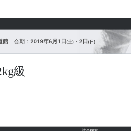
道館
会期：
2019年6月1日
・2日
(土)
(日)
kg級
試合内容