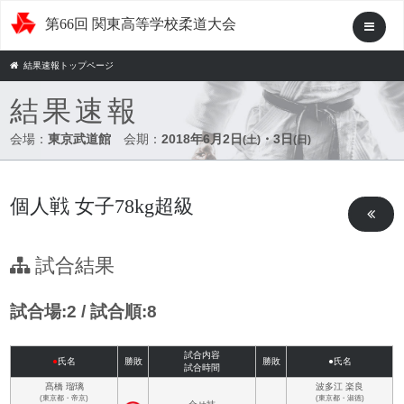
第66回 関東高等学校柔道大会
結果速報トップページ
結果速報
会場：
東京武道館
会期：
2018年6月2日
・3日
(土)
(日)
個人戦 女子78kg超級
試合結果
試合場:2 / 試合順:8
試合内容
●
氏名
勝敗
勝敗
●氏名
試合時間
髙橋 瑠璃
波多江 楽良
(東京都・帝京)
(東京都・淑徳)