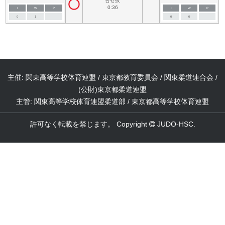
合せ技
0:36
I
W
P
I
W
P
0
1
0
0
主催: 関東高等学校体育連盟 / 東京都教育委員会 / 関東柔道連合会 /
(公財)東京都柔道連盟
主管: 関東高等学校体育連盟柔道部 / 東京都高等学校体育連盟
許可なく転載を禁じます。 Copyright
JUDO-HSC.