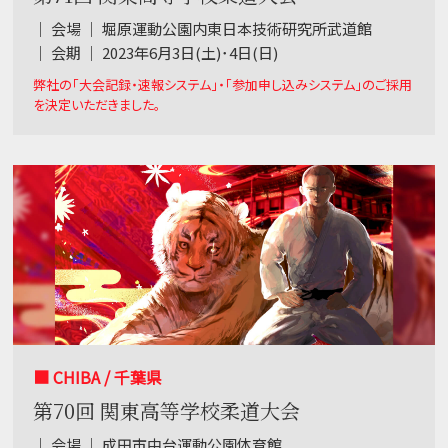
｜ 会場 ｜ 堀原運動公園内東日本技術研究所武道館
｜ 会期 ｜ 2023年6月3日(土)･4日(日)
弊社の「大会記録・速報システム」・「参加申し込みシステム」のご採用
を決定いただきました。
■ CHIBA / 千葉県
第70回 関東高等学校柔道大会
｜ 会場 ｜ 成田市中台運動公園体育館