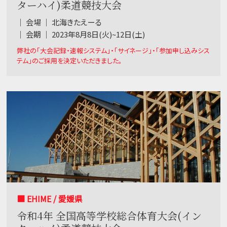
ターハイ)柔道競技大会
｜ 会場 ｜ 北海きたえーる
｜ 会期 ｜ 2023年8月8日(火)~12日(土)
弊社の「大会記録・速報システム」・「サイネージ」・「参加申し込みシス
テム」のご採用を決定いただきました。
■ EHIME / 愛媛県
令和4年 全国高等学校総合体育大会(イン