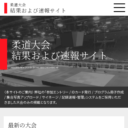
柔道大会
結果および速報サイト
柔道大会
結果および速報サイト
RESULT & NEWS FLASH OF THE JUDO CHAMPIONSHIP
〈本サイトのご案内〉 弊社の「参加エントリー / IDカード発行 / プログラム冊子作成
/ 集合写真アップロード / サイネージ / 記録速報・管理」システムをご採用いただ
きました大会のみの掲載となります。
最新の大会