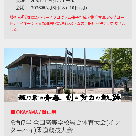
｜ 会場 ｜ 和歌山ビッグホエール
｜ 会期 ｜ 2026年8月6日(木)~10日(月)
弊社の「参加エントリー / プログラム冊子作成 / 集合写真アップロー
ド / サイネージ / 記録速報・管理」システムのご採用を決定いただきま
した。
■ OKAYAMA / 岡山県
令和7年 全国高等学校総合体育大会(イン
ターハイ)柔道競技大会