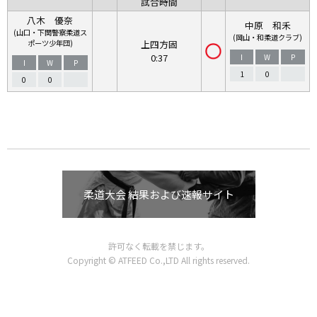
試合時間
八木 優奈
中原 和禾
(山口・下関警察柔道ス
(岡山・和柔道クラブ)
ポーツ少年団)
上四方固
0:37
I
W
P
I
W
P
1
0
0
0
柔道大会 結果および速報サイト
許可なく転載を禁じます。
Copyright © ATFEED Co.,LTD All rights reserved.