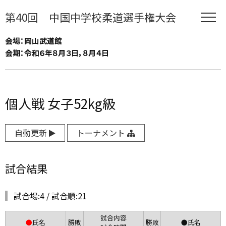
第40回 中国中学校柔道選手権大会
会場：岡山武道館
会期：令和６年８月３日，８月４日
個人戦 女子52kg級
自動更新
トーナメント
試合結果
試合場:4 / 試合順:21
試合内容
●
氏名
勝敗
勝敗
●氏名